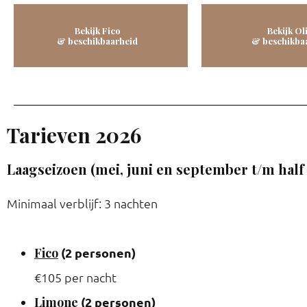
Bekijk Fico
Bekijk Ol
& beschikbaarheid
& beschikba
Tarieven 2026
Laagseizoen (mei, juni en september t/m half
Minimaal verblijf: 3 nachten
Fico
(2 personen)
€105 per nacht
Limone
(2 personen)