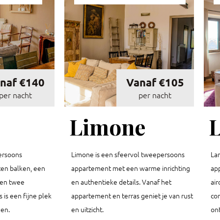
naf €140
Vanaf €105
per nacht
per nacht
Limone
persoons
Limone is een sfeervol tweepersoons
La
en balken, een
appartement met een warme inrichting
ap
 en twee
en authentieke details. Vanaf het
air
 is een fijne plek
appartement en terras geniet je van rust
co
en.
en uitzicht.
on