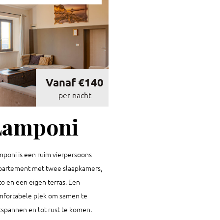
Vanaf €140
per nacht
Lamponi
mponi is een ruim vierpersoons
partement met twee slaapkamers,
co en een eigen terras. Een
mfortabele plek om samen te
tspannen en tot rust te komen.