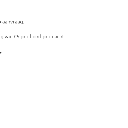
.
p aanvraag.
ag van €5 per hond per nacht.
f