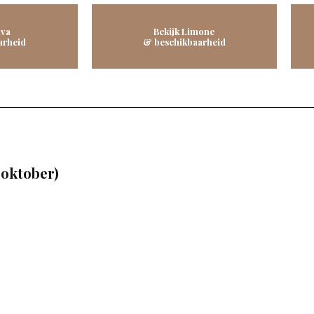
iva
Bekijk Limone
arheid
& beschikbaarheid
 oktober)