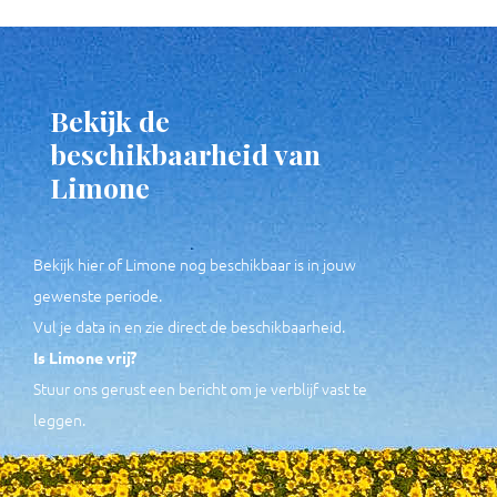
Bekijk de
beschikbaarheid van
Limone
Bekijk hier of Limone nog beschikbaar is in jouw
gewenste periode.
Vul je data in en zie direct de beschikbaarheid.
Is Limone vrij?
Stuur ons gerust een bericht om je verblijf vast te
leggen.